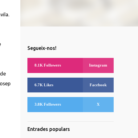
vila.
e
Segueix-nos!
8.1K Followers
Instagram
 de
Josep
6.7K Likes
Facebook
3.8K Followers
X
Entrades populars