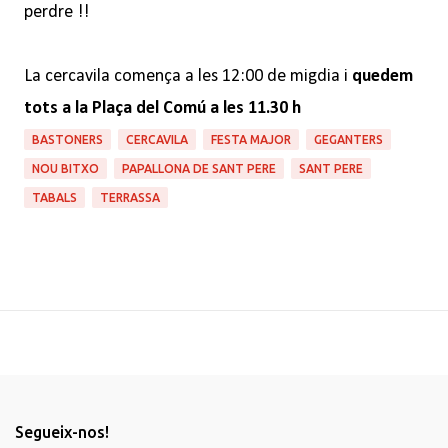
perdre !!
La cercavila comença a les 12:00 de migdia i
quedem
tots a la Plaça del Comú a les 11.30 h
BASTONERS
CERCAVILA
FESTA MAJOR
GEGANTERS
NOU BITXO
PAPALLONA DE SANT PERE
SANT PERE
TABALS
TERRASSA
Segueix-nos!