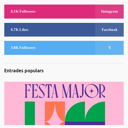
8.1K Followers
Instagram
6.7K Likes
Facebook
3.8K Followers
X
Entrades populars