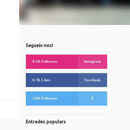
Segueix-nos!
8.1K Followers
Instagram
6.7K Likes
Facebook
3.8K Followers
X
Entrades populars