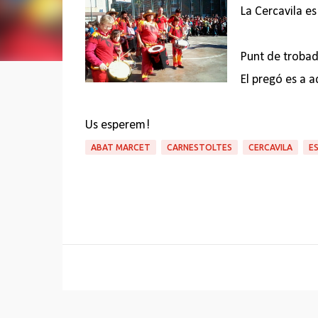
La Cercavila es 
Punt de trobada
El pregó es a a
Us esperem!
ABAT MARCET
CARNESTOLTES
CERCAVILA
E