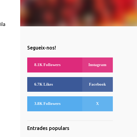
ila
Segueix-nos!
8.1K Followers
Instagram
6.7K Likes
Facebook
3.8K Followers
X
Entrades populars