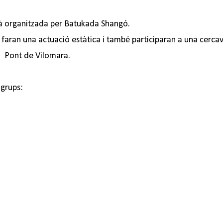
à organitzada per Batukada Shangó.
s faran una actuació estàtica i també participaran a una cercav
el Pont de Vilomara.
 grups: