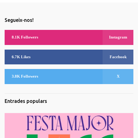
Segueix-nos!
8.1K Followers
Instagram
6.7K Likes
Facebook
3.8K Followers
X
Entrades populars