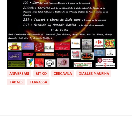
ANIVERSARI
BITXO
CERCAVILA
DIABLES MAURINA
TABALS
TERRASSA