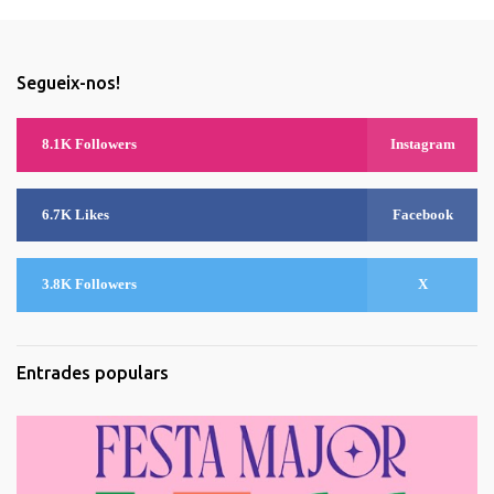
Segueix-nos!
8.1K Followers
Instagram
6.7K Likes
Facebook
3.8K Followers
X
Entrades populars