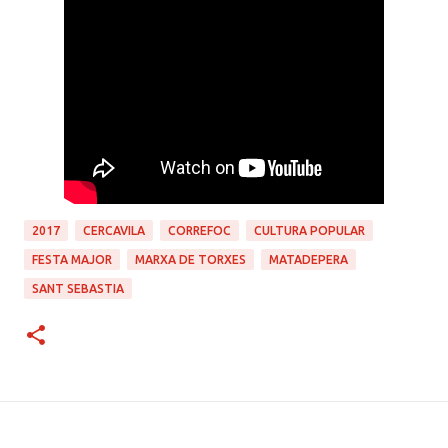
2017
CERCAVILA
CORREFOC
CULTURA POPULAR
FESTA MAJOR
MARXA DE TORXES
MATADEPERA
SANT SEBASTIA