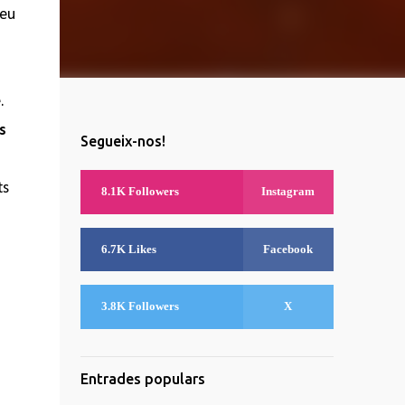
reu
.
s
Segueix-nos!
ts
8.1K Followers
Instagram
6.7K Likes
Facebook
3.8K Followers
X
Entrades populars