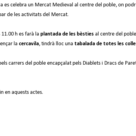
dia es celebra un Mercat Medieval al centre del poble, on pod
par de les activitats del Mercat.
s 11.00 h es farà la
plantada de les bèsties
al centre del poble
ençar la
cercavila
, tindrà lloc una
tabalada de totes les colle
 pels carrers del poble encapçalat pels Diablets i Dracs de Pare
in en aquests actes.