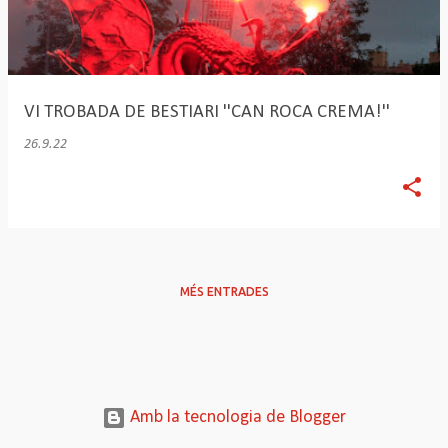
r
a
d
VI TROBADA DE BESTIARI ''CAN ROCA CREMA!''
e
26.9.22
s
MÉS ENTRADES
Amb la tecnologia de Blogger